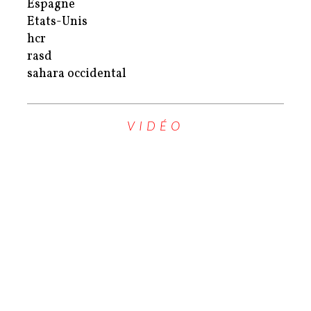
Espagne
Etats-Unis
hcr
rasd
sahara occidental
VIDÉO