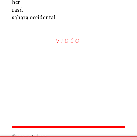
hcr
rasd
sahara occidental
VIDÉO
Commetaires