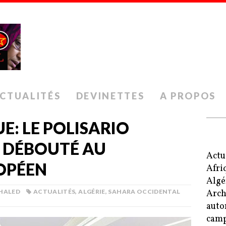
CTUALITÉS
DEVINETTES
A PROPOS
E: LE POLISARIO
 DÉBOUTÉ AU
Actu
OPÉEN
Afri
Algé
KHALED
ACTUALITÉS
,
ALGÉRIE
,
SAHARA OCCIDENTAL
Arch
auto
camp