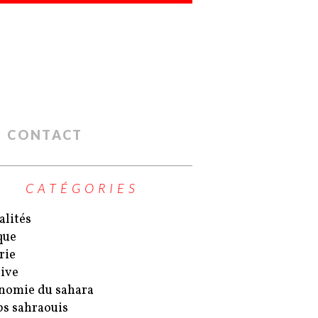
CONTACT
CATÉGORIES
alités
que
rie
ive
nomie du sahara
s sahraouis