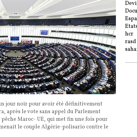
Devi
Doc
Esp
Etat
hcr
rasd
saha
 un jour noir pour avoir été définitivement
ra, après le vote sans appel du Parlement
 pêche Maroc- UE, qui met fin une fois pour
 menait le couple Algérie-polisario contre le