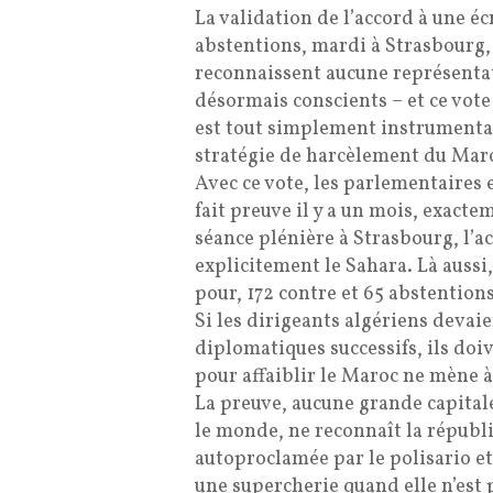
La validation de l’accord à une éc
abstentions, mardi à Strasbourg, e
reconnaissent aucune représentat
désormais conscients – et ce vote
est tout simplement instrumental
stratégie de harcèlement du Maro
Avec ce vote, les parlementaires 
fait preuve il y a un mois, exactem
séance plénière à Strasbourg, l’ac
explicitement le Sahara. Là aussi,
pour, 172 contre et 65 abstentions
Si les dirigeants algériens devaie
diplomatiques successifs, ils doiv
pour affaiblir le Maroc ne mène à
La preuve, aucune grande capital
le monde, ne reconnaît la républ
autoproclamée par le polisario et
une supercherie quand elle n’est