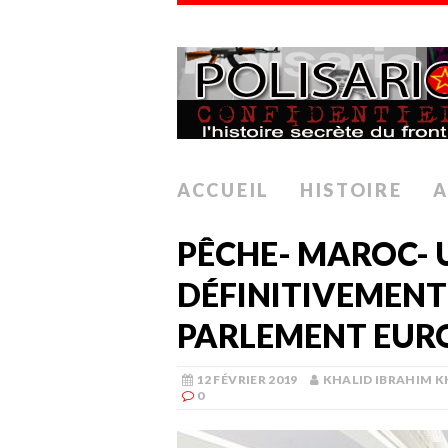
ACCUEIL
HISTOIRE
A
PÊCHE- MAROC- U
DÉFINITIVEMENT
PARLEMENT EUR
12 FÉVRIER 2019
KHALID IBRAHIM 
0