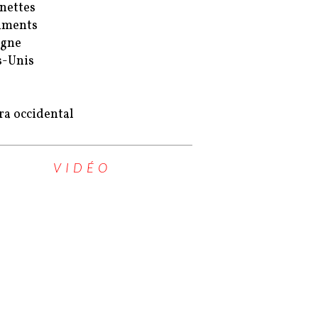
nettes
uments
agne
s-Unis
ra occidental
VIDÉO