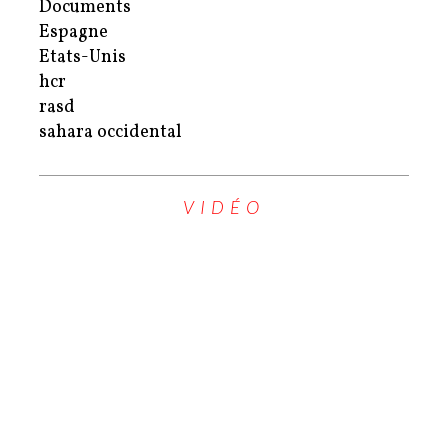
Documents
Espagne
Etats-Unis
hcr
rasd
sahara occidental
VIDÉO