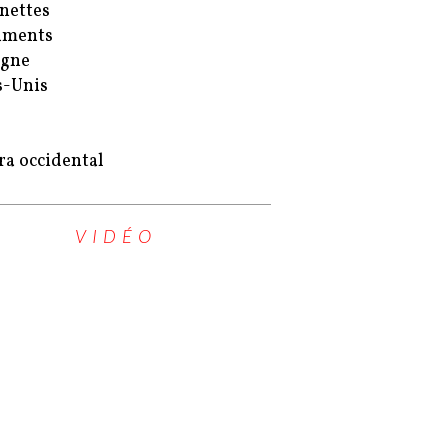
nettes
uments
agne
s-Unis
ra occidental
VIDÉO