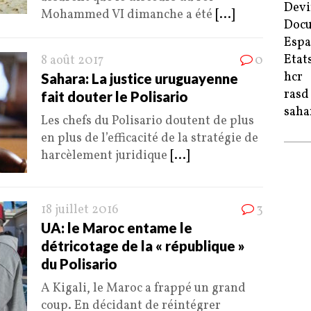
Devi
Mohammed VI dimanche a été
[...]
Doc
Esp
Etat
8 août 2017
0
hcr
Sahara: La justice uruguayenne
rasd
fait douter le Polisario
saha
Les chefs du Polisario doutent de plus
en plus de l’efficacité de la stratégie de
harcèlement juridique
[...]
18 juillet 2016
3
UA: le Maroc entame le
détricotage de la « république »
du Polisario
A Kigali, le Maroc a frappé un grand
coup. En décidant de réintégrer