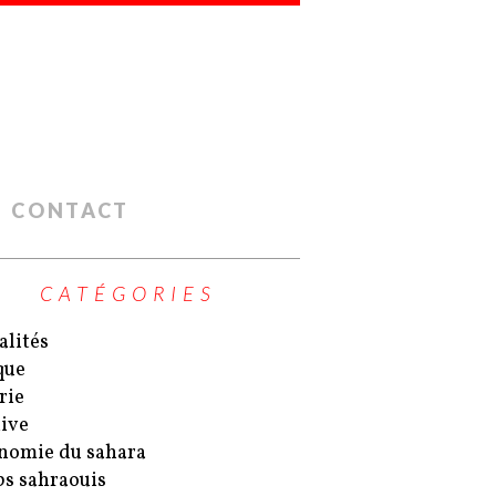
CONTACT
CATÉGORIES
alités
que
rie
ive
nomie du sahara
s sahraouis