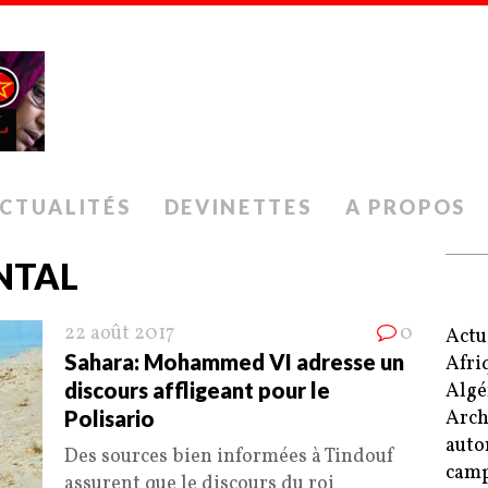
CTUALITÉS
DEVINETTES
A PROPOS
NTAL
22 août 2017
0
Actu
Sahara: Mohammed VI adresse un
Afri
discours affligeant pour le
Algé
Polisario
Arch
auto
Des sources bien informées à Tindouf
camp
assurent que le discours du roi