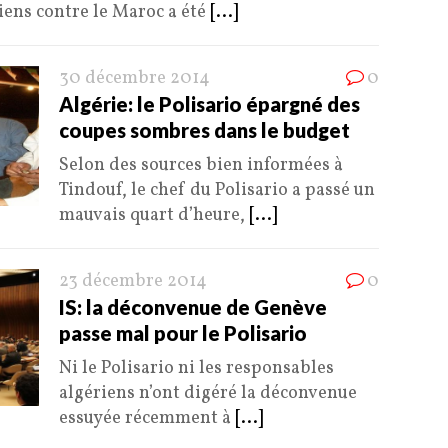
ens contre le Maroc a été
[...]
30 décembre 2014
0
Algérie: le Polisario épargné des
coupes sombres dans le budget
Selon des sources bien informées à
Tindouf, le chef du Polisario a passé un
mauvais quart d’heure,
[...]
23 décembre 2014
0
IS: la déconvenue de Genève
passe mal pour le Polisario
Ni le Polisario ni les responsables
algériens n’ont digéré la déconvenue
essuyée récemment à
[...]