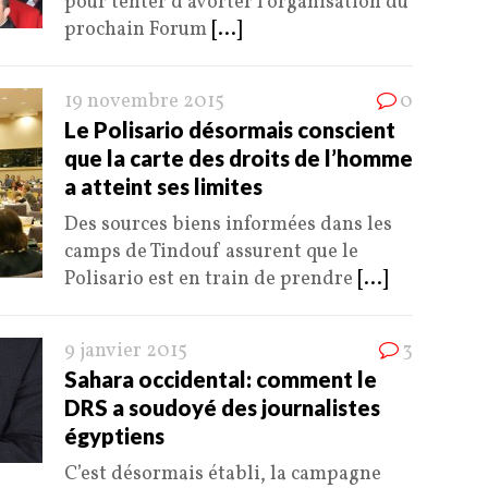
pour tenter d’avorter l’organisation du
prochain Forum
[...]
19 novembre 2015
0
Le Polisario désormais conscient
que la carte des droits de l’homme
a atteint ses limites
Des sources biens informées dans les
camps de Tindouf assurent que le
Polisario est en train de prendre
[...]
9 janvier 2015
3
Sahara occidental: comment le
DRS a soudoyé des journalistes
égyptiens
C’est désormais établi, la campagne