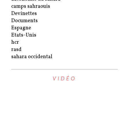
camps sahraouis
Devinettes
Documents
Espagne
Etats-Unis
hcr
rasd
sahara occidental
VIDÉO