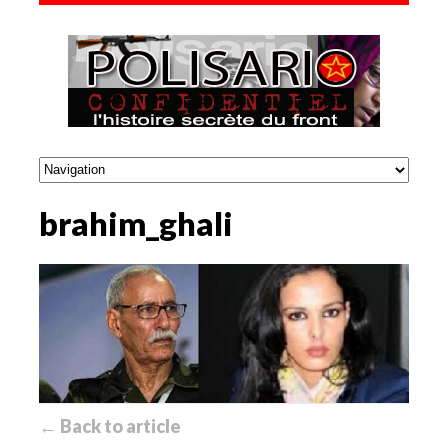
brahim_ghali
← Back to article