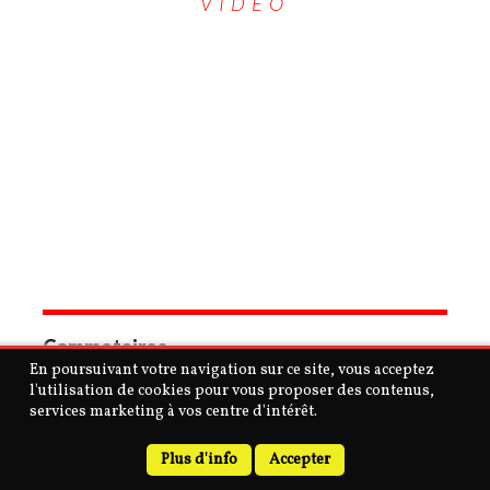
VIDÉO
Commetaires
En poursuivant votre navigation sur ce site, vous acceptez
l'utilisation de cookies pour vous proposer des contenus,
services marketing à vos centre d'intérêt.
Copyright © 2026 | MH Purity
lite
WordPress Theme by
MH
Themes
Plus d'info
Accepter