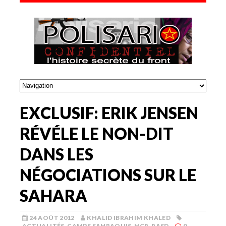
EXCLUSIF: ERIK JENSEN
RÉVÉLE LE NON-DIT
DANS LES
NÉGOCIATIONS SUR LE
SAHARA
24 AOÛT 2012
KHALID IBRAHIM KHALED
ACTUALITÉS
,
CAMPS SAHRAOUIS
,
HCR
,
RASD
0