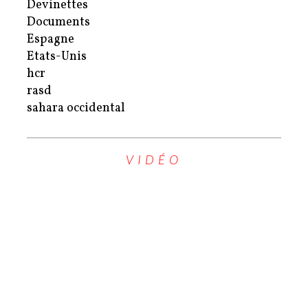
Devinettes
Documents
Espagne
Etats-Unis
hcr
rasd
sahara occidental
VIDÉO