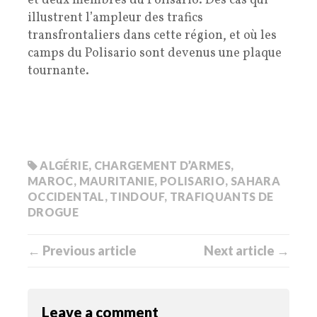
et deux membres du Polisario. Des cas qui
illustrent l’ampleur des trafics
transfrontaliers dans cette région, et où les
camps du Polisario sont devenus une plaque
tournante.
ALGÉRIE
,
CHARGEMENT D’ARMES
,
MAROC
,
MAURITANIE
,
POLISARIO
,
SAHARA
OCCIDENTAL
,
TINDOUF
,
TRAFIQUANTS DE
DROGUE
← Previous article
Next article →
Leave a comment