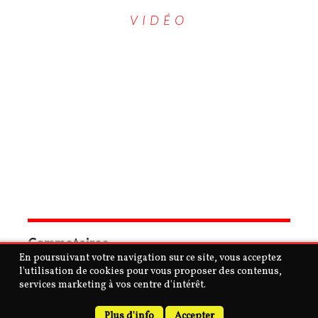
VIDÉO
Commetaires
En poursuivant votre navigation sur ce site, vous acceptez
l'utilisation de cookies pour vous proposer des contenus,
services marketing à vos centre d'intérêt.
Copyright © 2026 | MH Purity
lite
WordPress Theme by
MH
Themes
Plus d'info
Accepter