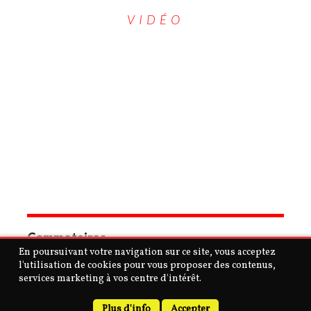
VIDÉO
Commetaires
En poursuivant votre navigation sur ce site, vous acceptez
l'utilisation de cookies pour vous proposer des contenus,
services marketing à vos centre d'intérêt.
Copyright © 2026 | MH Purity
lite
WordPress Theme by
MH
Themes
Plus d'info
Accepter