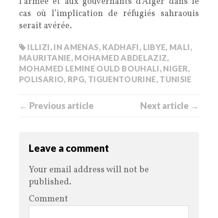
l’armée et aux gouvernants d’Alger dans le
cas où l’implication de réfugiés sahraouis
serait avérée.
ILLIZI
,
IN AMENAS
,
KADHAFI
,
LIBYE
,
MALI
,
MAURITANIE
,
MOHAMED ABDELAZIZ
,
MOHAMED LEMINE OULD BOUHALI
,
NIGER
,
POLISARIO
,
RPG
,
TIGUENTOURINE
,
TUNISIE
← Previous article
Next article →
Leave a comment
Your email address will not be
published.
Comment