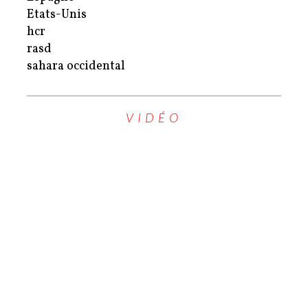
Etats-Unis
hcr
rasd
sahara occidental
VIDÉO