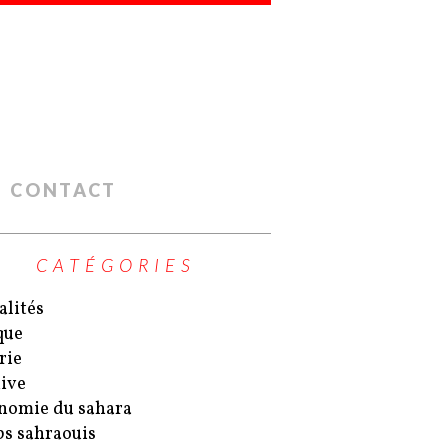
CONTACT
CATÉGORIES
alités
que
rie
ive
nomie du sahara
s sahraouis