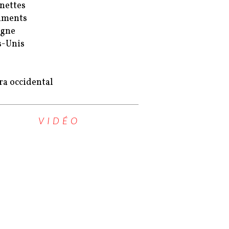
nettes
uments
agne
s-Unis
ra occidental
VIDÉO