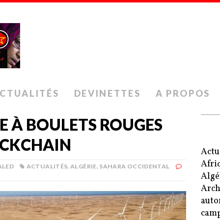
CTUALITÉS
DEVINETTES
A PROPOS
RE À BOULETS ROUGES
OCKCHAIN
Actu
Afri
ALED
ACTUALITÉS
,
ALGÉRIE
,
SAHARA OCCIDENTAL
Algé
Arch
auto
camp