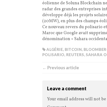
éolienne de Soluna Blockchain ne
radar des grandes entreprises int
développe déjà les projets solai
(20MW), en plus des champs éolie
Ce nouveau revers du polisario et
Maroc que Google avait supprimé 
dénomination « Sahara occidenta
ALGÉRIE
,
BITCOIN
,
BLOOMBER
POLISARIO
,
REUTERS
,
SAHARA O
← Previous article
Leave a comment
Your email address will not be