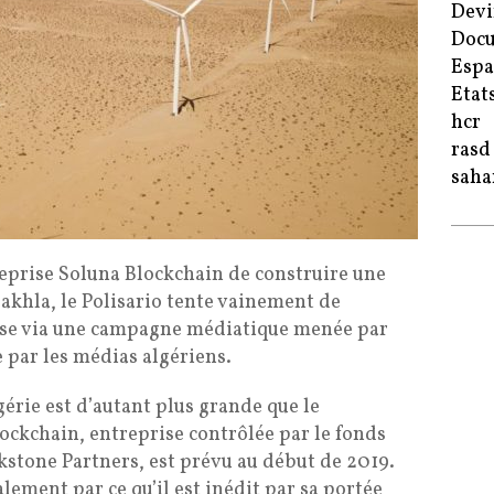
Devi
Doc
Esp
Etat
hcr
rasd
saha
treprise Soluna Blockchain de construire une
khla, le Polisario tente vainement de
rise via une campagne médiatique menée par
 par les médias algériens.
gérie est d’autant plus grande que le
ockchain, entreprise contrôlée par le fonds
stone Partners, est prévu au début de 2019.
lement par ce qu’il est inédit par sa portée