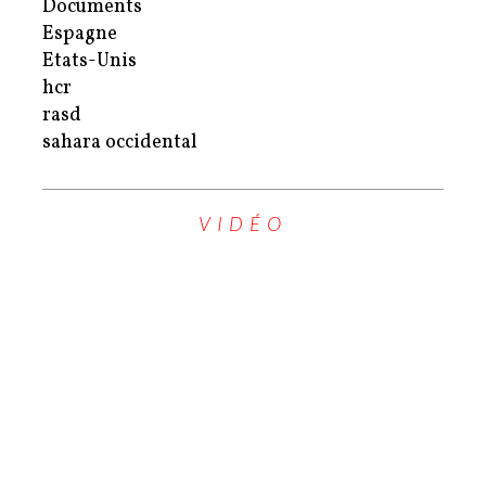
Documents
Espagne
Etats-Unis
hcr
rasd
sahara occidental
VIDÉO