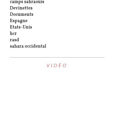
camps sahraouis
Devinettes
Documents
Espagne
Etats-Unis
hcr
rasd
sahara occidental
VIDÉO