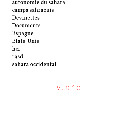
autonomie du sahara
camps sahraouis
Devinettes
Documents
Espagne
Etats-Unis
hcr
rasd
sahara occidental
VIDÉO