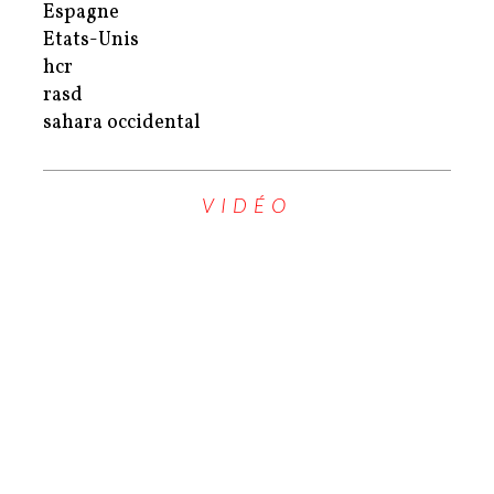
Espagne
Etats-Unis
hcr
rasd
sahara occidental
VIDÉO