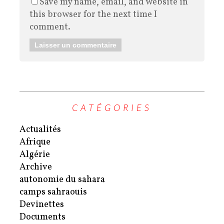
Save my name, email, and website in
this browser for the next time I
comment.
CATÉGORIES
Actualités
Afrique
Algérie
Archive
autonomie du sahara
camps sahraouis
Devinettes
Documents