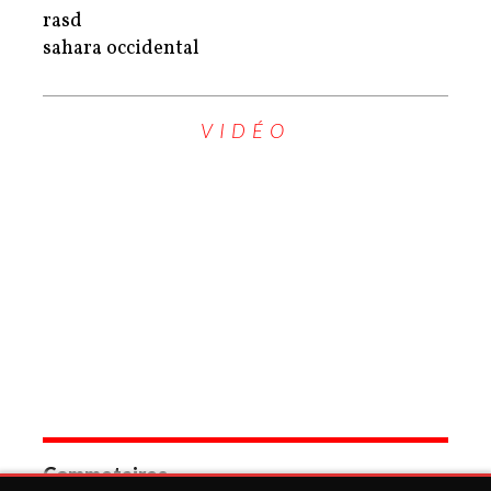
rasd
sahara occidental
VIDÉO
Commetaires