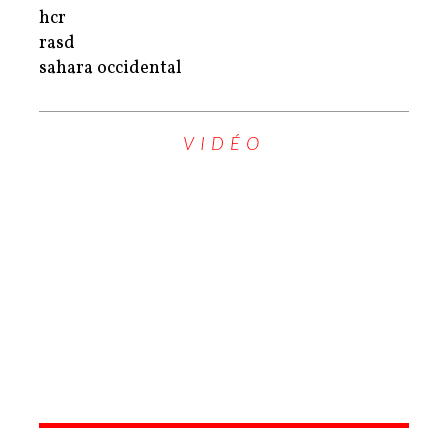
hcr
rasd
sahara occidental
VIDÉO