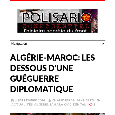
ALGÉRIE-MAROC: LES
DESSOUS D’UNE
GUÉGUERRE
DIPLOMATIQUE
1 SEPTEMBRE 2014
KHALID IBRAHIM KHALED
ACTUALITÉS
,
ALGÉRIE
,
SAHARA OCCIDENTAL
1