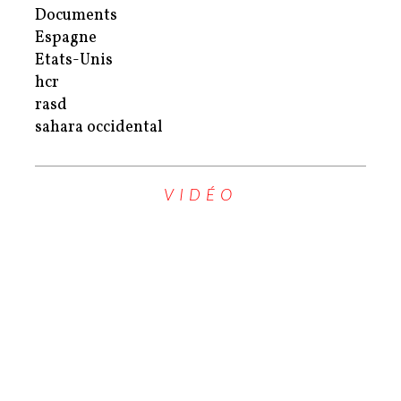
Documents
Espagne
Etats-Unis
hcr
rasd
sahara occidental
VIDÉO