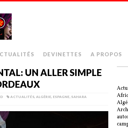
CTUALITÉS
DEVINETTES
A PROPOS
TAL: UN ALLER SIMPLE
BORDEAUX
Actu
Afri
ED
ACTUALITÉS
,
ALGÉRIE
,
ESPAGNE
,
SAHARA
Algé
Arch
auto
camp