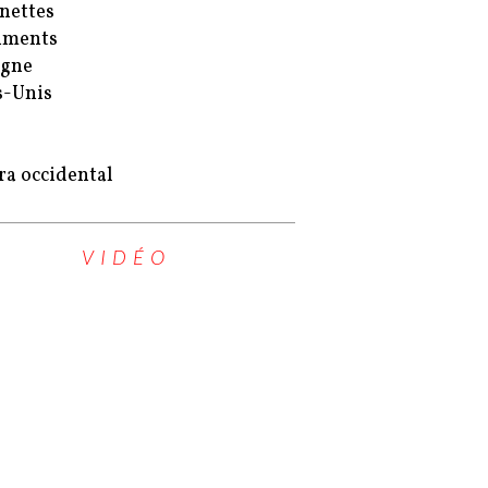
nettes
uments
agne
s-Unis
ra occidental
VIDÉO