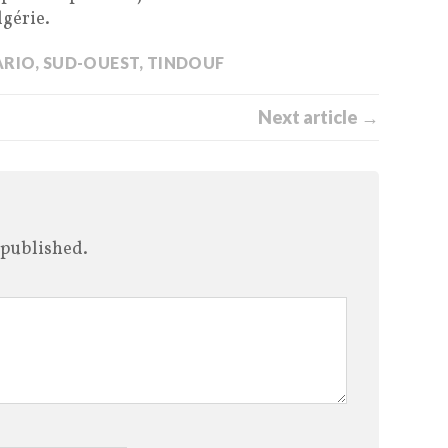
lgérie.
ARIO
,
SUD-OUEST
,
TINDOUF
Next article →
 published.