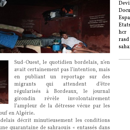
Devi
Doc
Esp
Etat
hcr
rasd
saha
Sud-Ouest, le quotidien bordelais, n’en
avait certainement pas l’intention, mais
en publiant un reportage sur des
migrants qui attendent d’être
régularisés à Bordeaux, le journal
girondin révèle involontairement
l’ampleur de la détresse vécue par les
ouf en Algérie.
rdelais décrit minutieusement les conditions
 une quarantaine de sahraouis « entassés dans