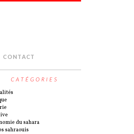
CONTACT
CATÉGORIES
alités
que
rie
ive
nomie du sahara
s sahraouis