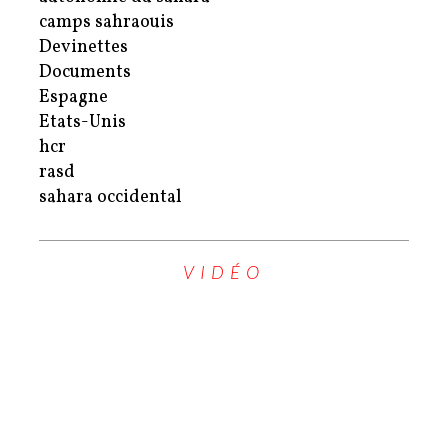
camps sahraouis
Devinettes
Documents
Espagne
Etats-Unis
hcr
rasd
sahara occidental
VIDÉO