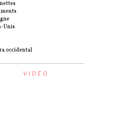
nettes
uments
agne
s-Unis
ra occidental
VIDÉO