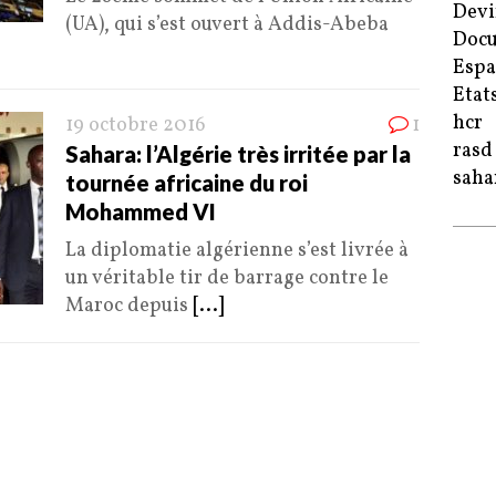
Devi
(UA), qui s’est ouvert à Addis-Abeba
Doc
Esp
Etat
hcr
19 octobre 2016
1
rasd
Sahara: l’Algérie très irritée par la
saha
tournée africaine du roi
Mohammed VI
La diplomatie algérienne s’est livrée à
un véritable tir de barrage contre le
Maroc depuis
[...]