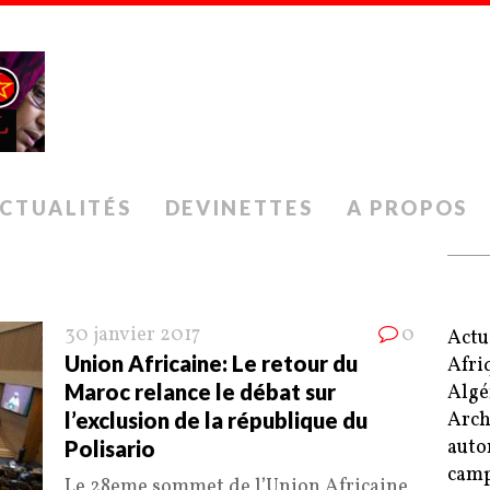
CTUALITÉS
DEVINETTES
A PROPOS
30 janvier 2017
0
Actu
Union Africaine: Le retour du
Afri
Maroc relance le débat sur
Algé
l’exclusion de la république du
Arch
auto
Polisario
camp
Le 28eme sommet de l’Union Africaine