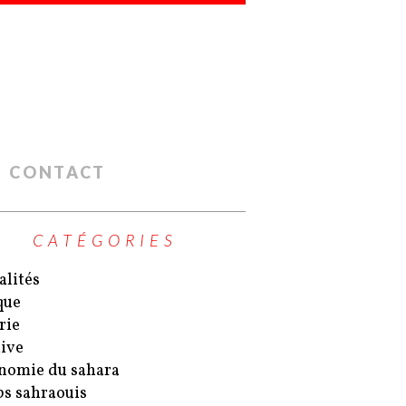
CONTACT
CATÉGORIES
alités
que
rie
ive
nomie du sahara
s sahraouis