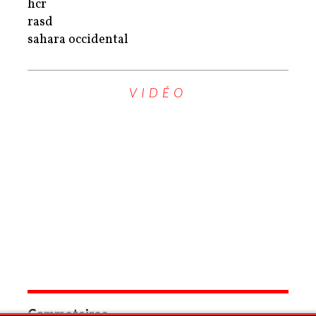
hcr
rasd
sahara occidental
VIDÉO
Commetaires