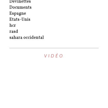
Devinettes
Documents
Espagne
Etats-Unis
hcr
rasd
sahara occidental
VIDÉO