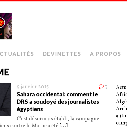
CTUALITÉS
DEVINETTES
A PROPOS
ME
9 janvier 2015
3
Actu
Sahara occidental: comment le
Afri
DRS a soudoyé des journalistes
Algé
égyptiens
Arch
auto
C’est désormais établi, la campagne
camp
ens contre le Maroc a été
[...]