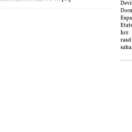
Devi
Doc
Esp
Etat
hcr
rasd
saha