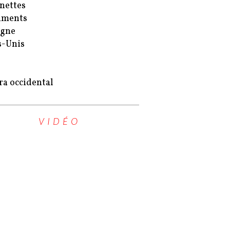
nettes
uments
agne
s-Unis
ra occidental
VIDÉO