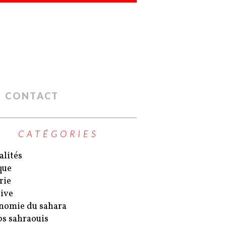
CONTACT
CATÉGORIES
alités
que
rie
ive
nomie du sahara
s sahraouis