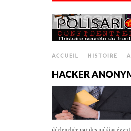
ACCUEIL
HISTOIRE
A
HACKER ANONY
déclenchée par des médias égypti