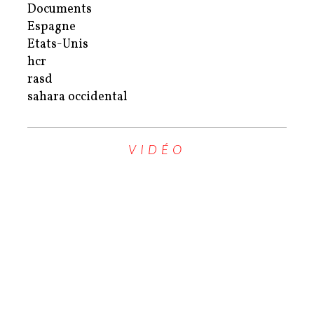
Documents
Espagne
Etats-Unis
hcr
rasd
sahara occidental
VIDÉO