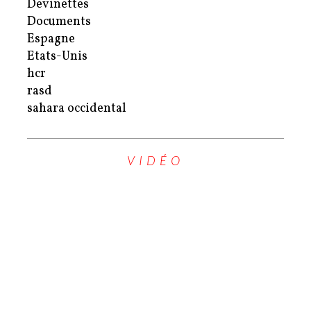
Devinettes
Documents
Espagne
Etats-Unis
hcr
rasd
sahara occidental
VIDÉO