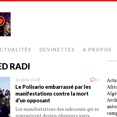
CTUALITÉS
DEVINETTES
A PROPOS
D RADI
19 juin 2018
0
Actu
Le Polisario embarrassé par les
Afri
manifestations contre la mort
Algé
d’un opposant
Arch
auto
Les manifestations des sahraouis qui se
camp
poursuivent depuis plusieurs jours