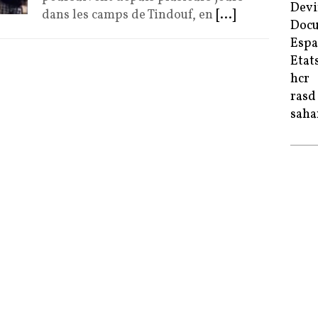
Devi
dans les camps de Tindouf, en
[...]
Doc
Esp
Etat
hcr
rasd
saha