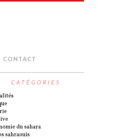
CONTACT
CATÉGORIES
alités
que
rie
ive
nomie du sahara
s sahraouis