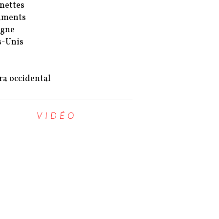
nettes
uments
agne
s-Unis
ra occidental
VIDÉO