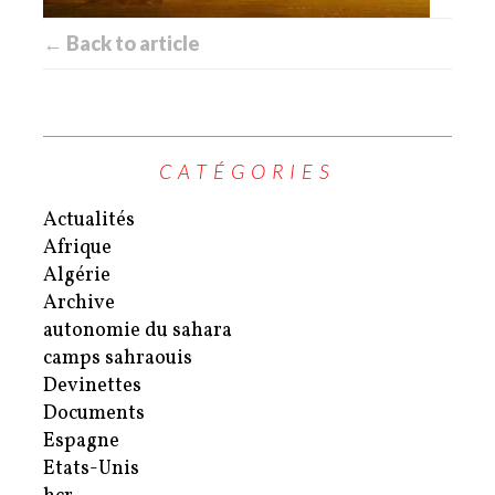
← Back to article
CATÉGORIES
Actualités
Afrique
Algérie
Archive
autonomie du sahara
camps sahraouis
Devinettes
Documents
Espagne
Etats-Unis