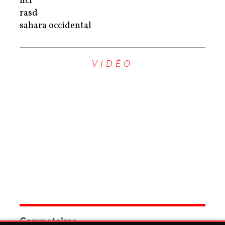
hcr
rasd
sahara occidental
VIDÉO
Commetaires