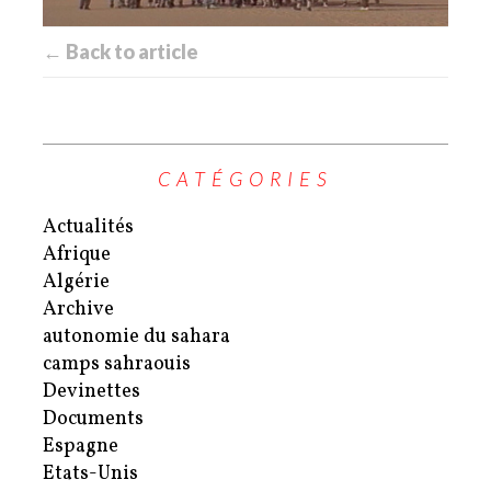
← Back to article
CATÉGORIES
Actualités
Afrique
Algérie
Archive
autonomie du sahara
camps sahraouis
Devinettes
Documents
Espagne
Etats-Unis