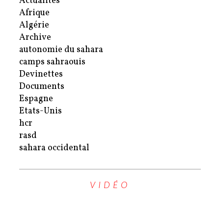
Actualités
Afrique
Algérie
Archive
autonomie du sahara
camps sahraouis
Devinettes
Documents
Espagne
Etats-Unis
hcr
rasd
sahara occidental
VIDÉO