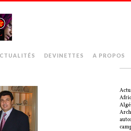
CTUALITÉS
DEVINETTES
A PROPOS
Actu
Afri
Algé
Arch
auto
camp