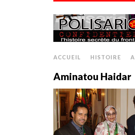
ACCUEIL
HISTOIRE
A
Aminatou Haidar