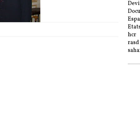
Devi
Doc
Esp
Etat
hcr
rasd
saha