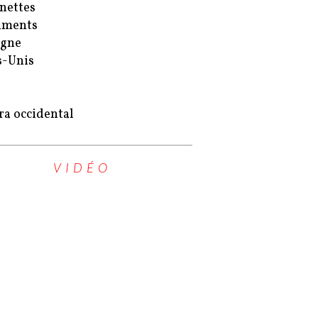
nettes
uments
agne
s-Unis
ra occidental
VIDÉO