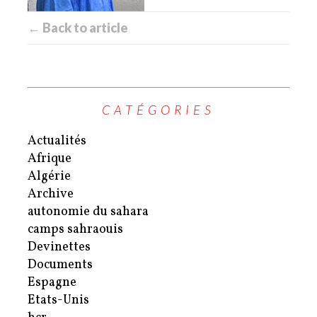
← Back to article
CATÉGORIES
Actualités
Afrique
Algérie
Archive
autonomie du sahara
camps sahraouis
Devinettes
Documents
Espagne
Etats-Unis