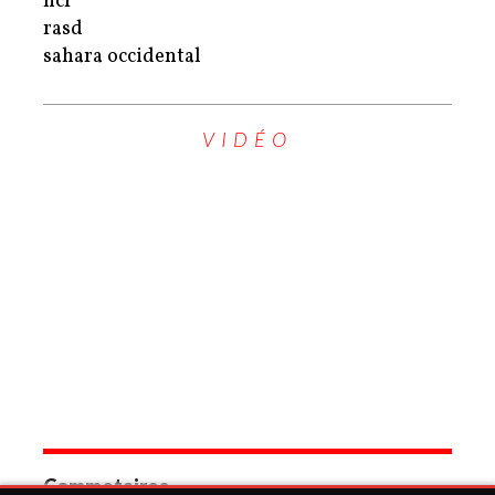
hcr
rasd
sahara occidental
VIDÉO
Commetaires