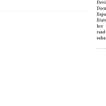
Devi
Doc
Esp
Etat
hcr
rasd
saha