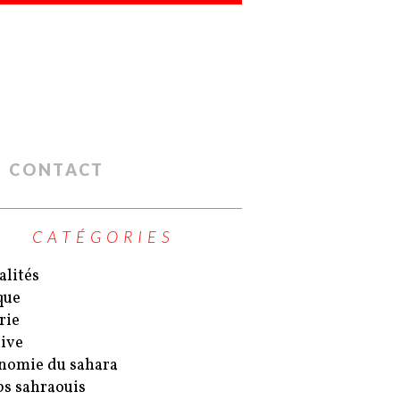
CONTACT
CATÉGORIES
alités
que
rie
ive
nomie du sahara
s sahraouis