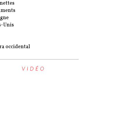
nettes
uments
agne
s-Unis
ra occidental
VIDÉO