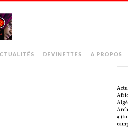
CTUALITÉS
DEVINETTES
A PROPOS
Actu
Afri
Algé
Arch
auto
camp