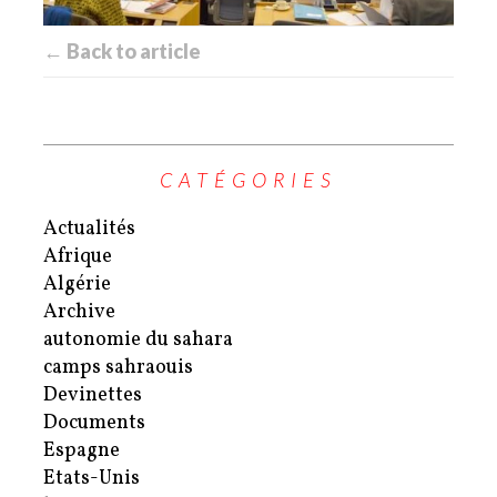
← Back to article
CATÉGORIES
Actualités
Afrique
Algérie
Archive
autonomie du sahara
camps sahraouis
Devinettes
Documents
Espagne
Etats-Unis