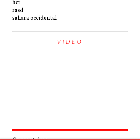
hcr
rasd
sahara occidental
VIDÉO
Commetaires