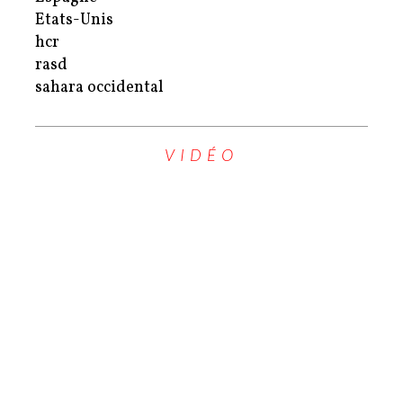
Etats-Unis
hcr
rasd
sahara occidental
VIDÉO