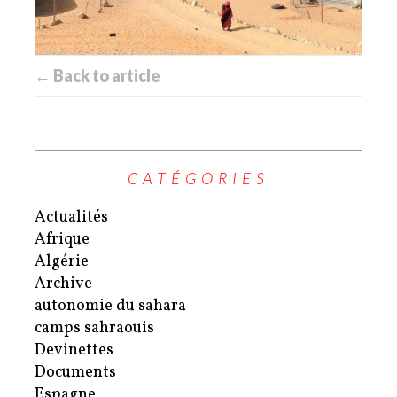
← Back to article
CATÉGORIES
Actualités
Afrique
Algérie
Archive
autonomie du sahara
camps sahraouis
Devinettes
Documents
Espagne