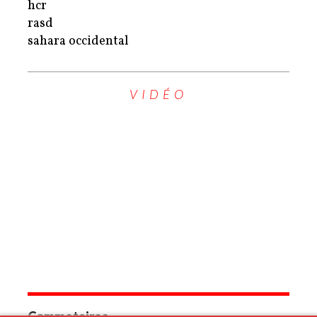
hcr
rasd
sahara occidental
VIDÉO
Commetaires