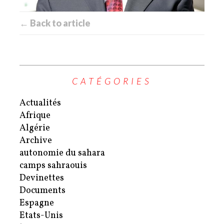
← Back to article
CATÉGORIES
Actualités
Afrique
Algérie
Archive
autonomie du sahara
camps sahraouis
Devinettes
Documents
Espagne
Etats-Unis