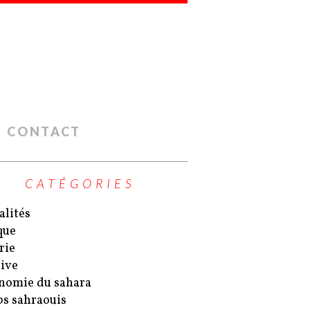
CONTACT
CATÉGORIES
alités
que
rie
ive
nomie du sahara
s sahraouis