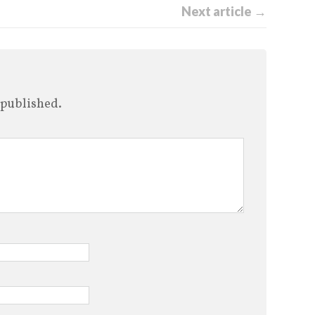
Next article →
 published.