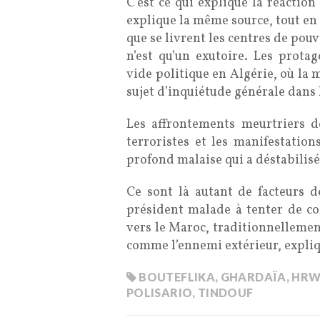
C’est ce qui explique la réaction
explique la même source, tout en p
que se livrent les centres de pouv
n’est qu’un exutoire. Les prota
vide politique en Algérie, où la
sujet d’inquiétude générale dans 
Les affrontements meurtriers d
terroristes et les manifestation
profond malaise qui a déstabilisé
Ce sont là autant de facteurs d
président malade à tenter de co
vers le Maroc, traditionnellemen
comme l’ennemi extérieur, expli
BOUTEFLIKA
,
GHARDAÏA
,
HR
POLISARIO
,
TINDOUF