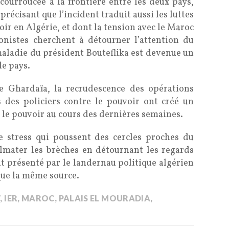
 courroucée à la frontière entre les deux pays,
récisant que l’incident traduit aussi les luttes
oir en Algérie, et dont la tension avec le Maroc
gonistes cherchent à détourner l’attention du
 maladie du président Bouteflika est devenue un
le pays.
e Ghardaïa, la recrudescence des opérations
s des policiers contre le pouvoir ont créé un
 le pouvoir au cours des dernières semaines.
e stress qui poussent des cercles proches du
lmater les brèches en détournant les regards
t présenté par le landernau politique algérien
que la même source.
W
,
IER
,
MAROC
,
PALAIS EL MOURADIA
,