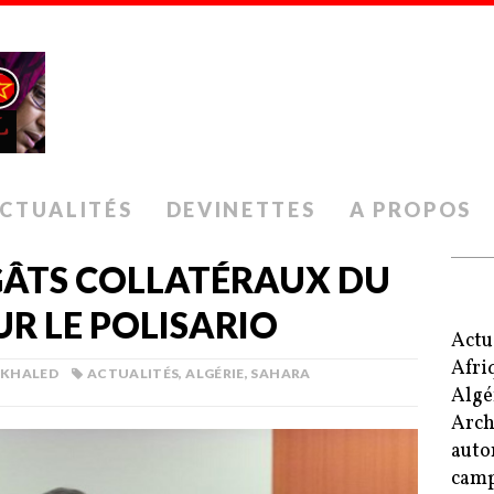
CTUALITÉS
DEVINETTES
A PROPOS
ÉGÂTS COLLATÉRAUX DU
R LE POLISARIO
Actu
Afri
 KHALED
ACTUALITÉS
,
ALGÉRIE
,
SAHARA
Algé
Arch
auto
camp