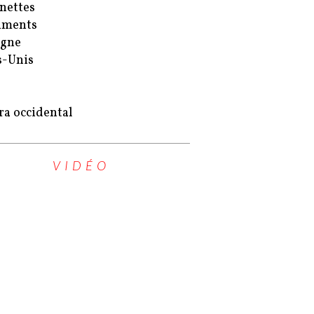
nettes
uments
agne
s-Unis
ra occidental
VIDÉO