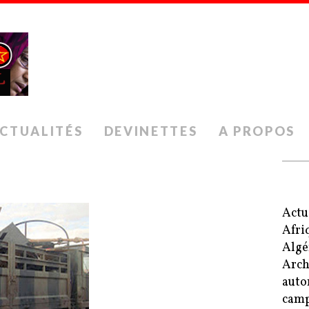
CTUALITÉS
DEVINETTES
A PROPOS
Actu
Afri
Algé
Arch
auto
camp