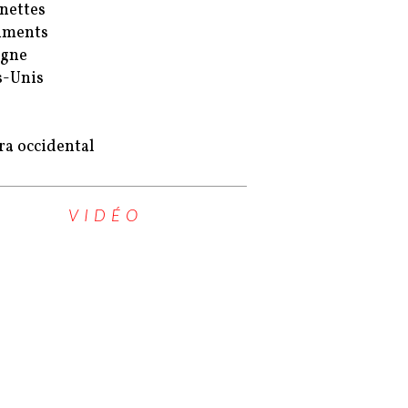
nettes
uments
agne
s-Unis
ra occidental
VIDÉO