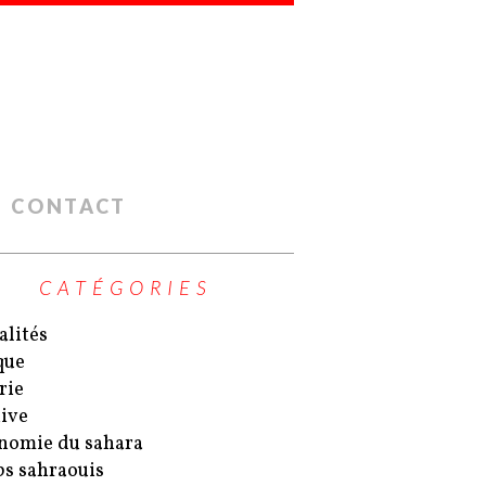
CONTACT
CATÉGORIES
alités
que
rie
ive
nomie du sahara
s sahraouis