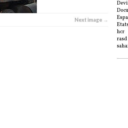
Devi
Doc
Esp
Next image →
Etat
hcr
rasd
saha